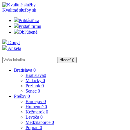
Kvalitné služby
sk
Prihlásiť sa
Pridať firmu
Obľúbené
Dopyt
Anketa
Hľadať (
)
Bratislava
0
Bratislava
0
Malacky
0
Pezinok
0
Senec
0
Prešov
0
Bardejov
0
Humenné
0
Kežmarok
0
Levoča
0
Medzilaborce
0
Poprad
0