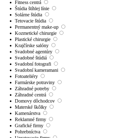
Fitness centrá
Štúdia štíhlej línie
Solárne štúdia
Tetovacie štúdia
Permanentný make-up
Kozmetické chirurgie
Plastické chirurgie
Krajčírske salóny
Svadobné agentúry
Svadobné štúdiá
Svadobní fotografi
Svadobní kameramani
Fotoateliéry
Farmárske potraviny
Záhradné potreby
Záhradné centrá
Domovy dôchodcov
Materské škôlky
Kamenárstva
Reklamné firmy
Grafické firmy
Pohrebníctva
Upratovacie firmy