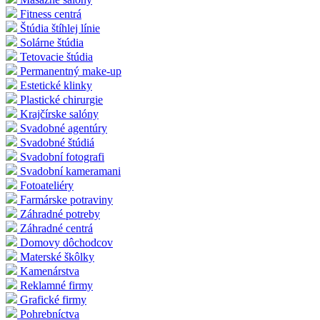
Fitness centrá
Štúdia štíhlej línie
Solárne štúdia
Tetovacie štúdia
Permanentný make-up
Estetické klinky
Plastické chirurgie
Krajčírske salóny
Svadobné agentúry
Svadobné štúdiá
Svadobní fotografi
Svadobní kameramani
Fotoateliéry
Farmárske potraviny
Záhradné potreby
Záhradné centrá
Domovy dôchodcov
Materské škôlky
Kamenárstva
Reklamné firmy
Grafické firmy
Pohrebníctva