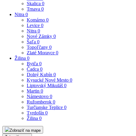
Skalica
0
Trnava
0
Nitra
0
Komárno
0
Levice
0
Nitra
0
Nové Zámky
0
Šaľa
0
Topoľčany
0
Zlaté Moravce
0
Žilina
0
Bytča
0
Čadca
0
Dolný Kubín
0
Kysucké Nové Mesto
0
Liptovský Mikuláš
0
Martin
0
Námestovo
0
Ružomberok
0
Turčianske Teplice
0
Tvrdošín
0
Žilina
0
Zobraziť na mape