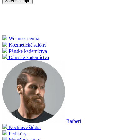
Zatvoriť mapu
Wellness centrá
Kozmetické salóny
Pánske kaderníctva
Dámske kaderníctva
Barberi
Nechtové štúdia
Pedikúry
Masážne salóny