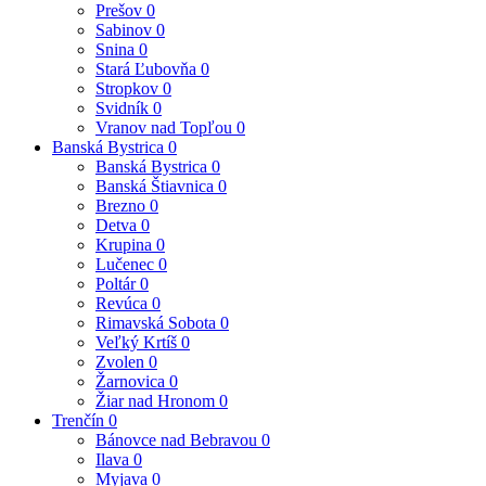
Prešov
0
Sabinov
0
Snina
0
Stará Ľubovňa
0
Stropkov
0
Svidník
0
Vranov nad Topľou
0
Banská Bystrica
0
Banská Bystrica
0
Banská Štiavnica
0
Brezno
0
Detva
0
Krupina
0
Lučenec
0
Poltár
0
Revúca
0
Rimavská Sobota
0
Veľký Krtíš
0
Zvolen
0
Žarnovica
0
Žiar nad Hronom
0
Trenčín
0
Bánovce nad Bebravou
0
Ilava
0
Myjava
0