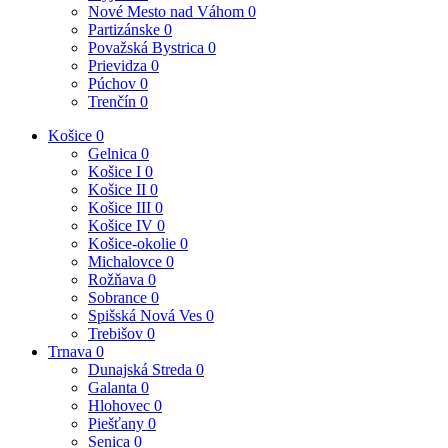
Nové Mesto nad Váhom
0
Partizánske
0
Považská Bystrica
0
Prievidza
0
Púchov
0
Trenčín
0
Košice
0
Gelnica
0
Košice I
0
Košice II
0
Košice III
0
Košice IV
0
Košice-okolie
0
Michalovce
0
Rožňava
0
Sobrance
0
Spišská Nová Ves
0
Trebišov
0
Trnava
0
Dunajská Streda
0
Galanta
0
Hlohovec
0
Piešťany
0
Senica
0