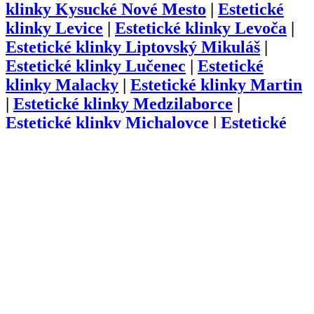
klinky
Kysucké Nové Mesto
|
Estetické
klinky
Levice
|
Estetické klinky
Levoča
|
Estetické klinky
Liptovský Mikuláš
|
Estetické klinky
Lučenec
|
Estetické
klinky
Malacky
|
Estetické klinky
Martin
|
Estetické klinky
Medzilaborce
|
Estetické klinky
Michalovce
|
Estetické
klinky
Myjava
|
Estetické klinky
Námestovo
|
Estetické klinky
Nitra
|
Estetické klinky
Nové Mesto nad Váhom
|
Estetické klinky
Nové Zámky
|
Estetické
klinky
Partizánske
|
Estetické klinky
Pezinok
|
Estetické klinky
Piešťany
|
Estetické klinky
Poltár
|
Estetické klinky
Poprad
|
Estetické klinky
Považská
Bystrica
|
Estetické klinky
Prešov
|
Estetické klinky
Prievidza
|
Estetické