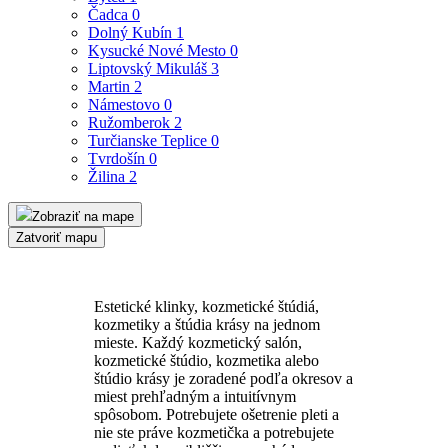
Čadca
0
Dolný Kubín
1
Kysucké Nové Mesto
0
Liptovský Mikuláš
3
Martin
2
Námestovo
0
Ružomberok
2
Turčianske Teplice
0
Tvrdošín
0
Žilina
2
Zobraziť na mape
Zatvoriť mapu
Estetické klinky, kozmetické štúdiá,
kozmetiky a štúdia krásy na jednom
mieste. Každý kozmetický salón,
kozmetické štúdio, kozmetika alebo
štúdio krásy je zoradené podľa okresov a
miest prehľadným a intuitívnym
spôsobom. Potrebujete ošetrenie pleti a
nie ste práve kozmetička a potrebujete