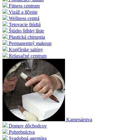
Fitness centrum
Vizáž a líčenie
Wellness centrá
Tetovacie štúdiá
Štúdio štíhlej línie
Plastická chirurgia
Permanentný makeup
Krajčírske salóny
Relaxačné centrum
Kamenárstva
Domov dôchodcov
Pohrebníctva
Svadobná agentúra