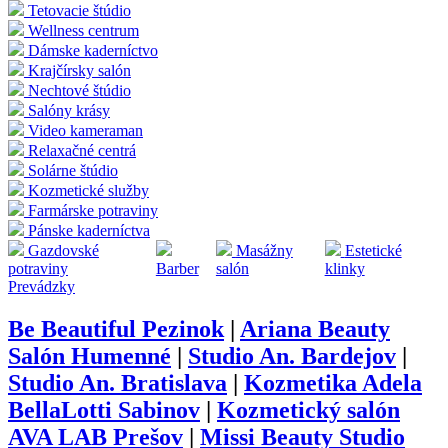
Tetovacie štúdio
Wellness centrum
Dámske kaderníctvo
Krajčírsky salón
Nechtové štúdio
Salóny krásy
Video kameraman
Relaxačné centrá
Solárne štúdio
Kozmetické služby
Farmárske potraviny
Pánske kaderníctva
Gazdovské
Masážny
Estetické
potraviny
Barber
salón
klinky
Prevádzky
Be Beautiful Pezinok
|
Ariana Beauty
Salón Humenné
|
Studio An. Bardejov
|
Studio An. Bratislava
|
Kozmetika Adela
BellaLotti Sabinov
|
Kozmetický salón
AVA LAB Prešov
|
Missi Beauty Studio