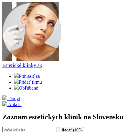
Estetické klinky
sk
Prihlásiť sa
Pridať firmu
Obľúbené
Dopyt
Anketa
Zoznam estetických kliník na Slovensku
Hľadať (
105
)