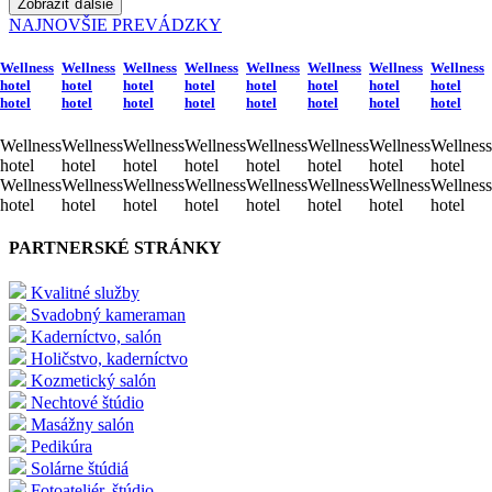
Zobraziť ďalšie
NAJNOVŠIE PREVÁDZKY
Wellness
Wellness
Wellness
Wellness
Wellness
Wellness
Wellness
Wellness
hotel
hotel
hotel
hotel
hotel
hotel
hotel
hotel
hotel
hotel
hotel
hotel
hotel
hotel
hotel
hotel
Wellness
Wellness
Wellness
Wellness
Wellness
Wellness
Wellness
Wellness
hotel
hotel
hotel
hotel
hotel
hotel
hotel
hotel
Wellness
Wellness
Wellness
Wellness
Wellness
Wellness
Wellness
Wellness
hotel
hotel
hotel
hotel
hotel
hotel
hotel
hotel
PARTNERSKÉ STRÁNKY
Kvalitné služby
Svadobný kameraman
Kaderníctvo, salón
Holičstvo, kaderníctvo
Kozmetický salón
Nechtové štúdio
Masážny salón
Pedikúra
Solárne štúdiá
Fotoateliér, štúdio