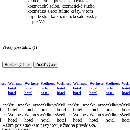
vedieť, kde najbližšie sa nachádza
kozmetický salón, kozmetické štúdio,
kozmetika alebo štúdio krásy, v tom
prípade stránka kozmetickesalony.sk je
tu pre Vás.
Všetky prevádzky (
0
)
Rozširený filter
Zrušiť výber
ness
Wellness
Wellness
Wellness
Wellness
Wellness
Wellness
Wellness
Well
hotel
hotel
hotel
hotel
hotel
hotel
hotel
hotel
hotel
hotel
hotel
hotel
hotel
hotel
hotel
hotel
ness
Wellness
Wellness
Wellness
Wellness
Wellness
Wellness
Wellness
Well
l
hotel
hotel
hotel
hotel
hotel
hotel
hotel
hote
ness
Wellness
Wellness
Wellness
Wellness
Wellness
Wellness
Wellness
Well
l
hotel
hotel
hotel
hotel
hotel
hotel
hotel
hote
Vaším požiadavkám nevyhovuje žiadna prevádzka.