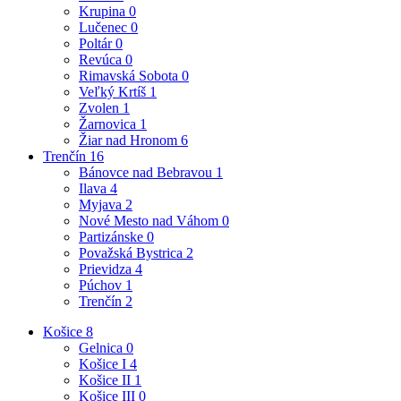
Krupina
0
Lučenec
0
Poltár
0
Revúca
0
Rimavská Sobota
0
Veľký Krtíš
1
Zvolen
1
Žarnovica
1
Žiar nad Hronom
6
Trenčín
16
Bánovce nad Bebravou
1
Ilava
4
Myjava
2
Nové Mesto nad Váhom
0
Partizánske
0
Považská Bystrica
2
Prievidza
4
Púchov
1
Trenčín
2
Košice
8
Gelnica
0
Košice I
4
Košice II
1
Košice III
0