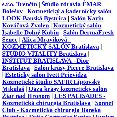
s.r.o. Trenčín
|
Štúdio zdravia EMAR
Bolešov
|
Kozmetický a kadernícky salón
LOOK Banská Bystrica
|
Salón Karin
Kováčová Zvolen
|
Kozmetický salón
Isabelle Dolný Kubín
|
Salón DermaFresh
Senec
|
Alica Mravíková -
KOZMETICKÝ SALÓN Bratislava
|
STUDIO VITALITY Bratislava
|
INŠTITÚT BRATISLAVA - Dior
Bratislava
|
Salón krásy Pierre Bratislava
|
Estetický salón Ivett Prievidza
|
Kozmetické štúdio SAFIR Liptovský
Mikuláš
|
Oáza krásy kozmetický salón
Žiar nad Hronom
|
LES PALISADES -
Kozmetická chirurgia Bratislava
|
Sonnet
Club - Kozmetická chirurgia Banská