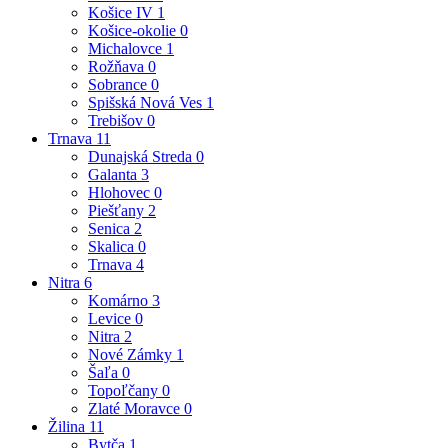
Košice IV
1
Košice-okolie
0
Michalovce
1
Rožňava
0
Sobrance
0
Spišská Nová Ves
1
Trebišov
0
Trnava
11
Dunajská Streda
0
Galanta
3
Hlohovec
0
Piešťany
2
Senica
2
Skalica
0
Trnava
4
Nitra
6
Komárno
3
Levice
0
Nitra
2
Nové Zámky
1
Šaľa
0
Topoľčany
0
Zlaté Moravce
0
Žilina
11
Bytča
1