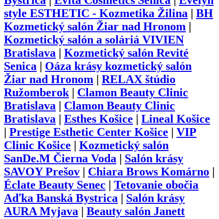
Bystrica
|
Evita Cosmetics Senica
|
Evelyn
style ESTHETIC - Kozmetika Žilina
|
BH
Kozmetický salón Žiar nad Hronom
|
Kozmetický salón a soláriá VIVIEN
Bratislava
|
Kozmetický salón Revité
Senica
|
Oáza krásy kozmetický salón
Žiar nad Hronom
|
RELAX štúdio
Ružomberok
|
Clamon Beauty Clinic
Bratislava
|
Clamon Beauty Clinic
Bratislava
|
Esthes Košice
|
Lineal Košice
|
Prestige Esthetic Center Košice
|
VIP
Clinic Košice
|
Kozmetický salón
SanDe.M Čierna Voda
|
Salón krásy
SAVOY Prešov
|
Chiara Brows Komárno
|
Éclate Beauty Senec
|
Tetovanie obočia
Aďka Banská Bystrica
|
Salón krásy
AURA Myjava
|
Beauty salón Janett