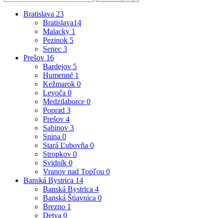
Bratislava
23
Bratislava
14
Malacky
1
Pezinok
5
Senec
3
Prešov
16
Bardejov
5
Humenné
1
Kežmarok
0
Levoča
0
Medzilaborce
0
Poprad
3
Prešov
4
Sabinov
3
Snina
0
Stará Ľubovňa
0
Stropkov
0
Svidník
0
Vranov nad Topľou
0
Banská Bystrica
14
Banská Bystrica
4
Banská Štiavnica
0
Brezno
1
Detva
0